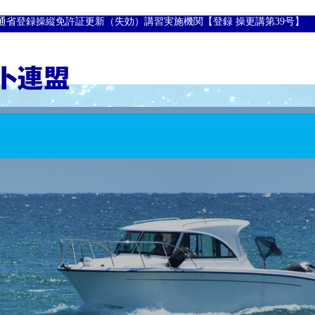
通省登録操縦免許証更新（失効）講習実施機関【登録 操更講第39号】