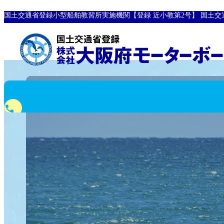
国土交通省登録小型船舶教習所実施機関【登録 近小教第2号】
国土交
phone
0120-10-8907
フリーダイヤル