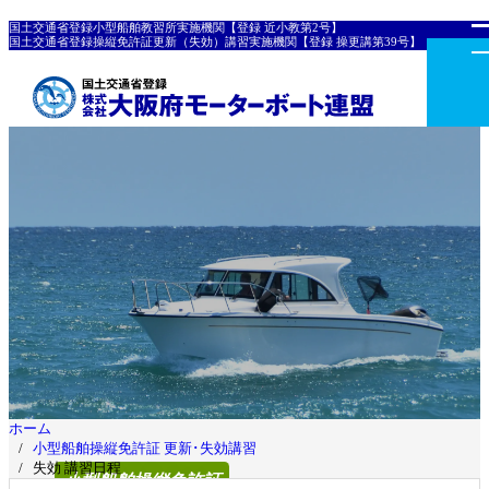
国土交通省登録小型船舶教習所実施機関【登録 近小教第2号】
国土交通省登録操縦免許証更新（失効）講習実施機関【登録 操更講第39号】
ホーム
小型船舶操縦免許証 更新･失効講習
失効 講習日程
小型船舶操縦免許証