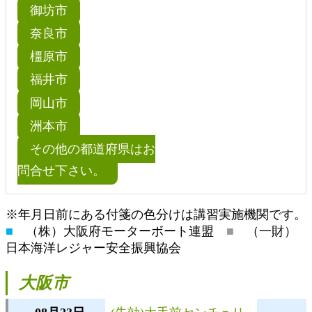
御坊市
奈良市
橿原市
福井市
岡山市
洲本市
その他の都道府県はお
問合せ下さい。
※年月日前にある付箋の色分けは講習実施機関です。
■
（株）大阪府モーターボート連盟
■
（一財）
日本海洋レジャー安全振興協会
大阪市