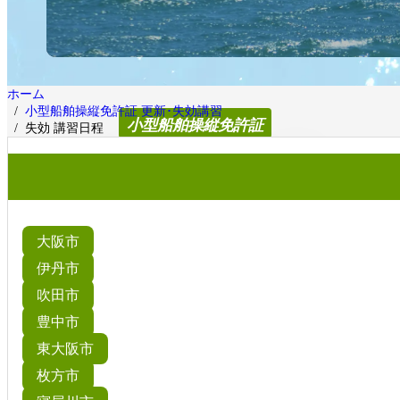
ホーム
小型船舶操縦免許証 更新･失効講習
小型船舶操縦免許証
失効 講習日程
失効 講習日程
大阪市
伊丹市
吹田市
豊中市
東大阪市
枚方市