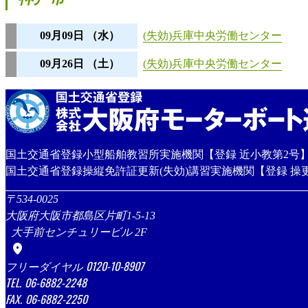
09月09日
（水）
(失効)兵庫中央労働センター
09月26日
（土）
(失効)兵庫中央労働センター
国土交通省登録小型船舶教習所実施機関【登録 近小教第2号
国土交通省登録操縦免許証更新(失効)講習実施機関【登録 操更
534-0025
大阪府大阪市都島区片町1-5-13
大手前センチュリービル 2F
location_on
0120-10-8907
06-6882-2248
06-6882-2250