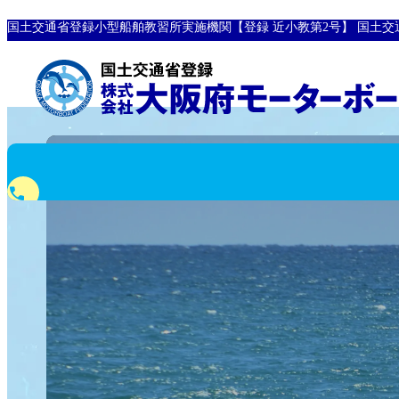
国土交通省登録小型船舶教習所実施機関【登録 近小教第2号】
国土交
phone
0120-10-8907
フリーダイヤル