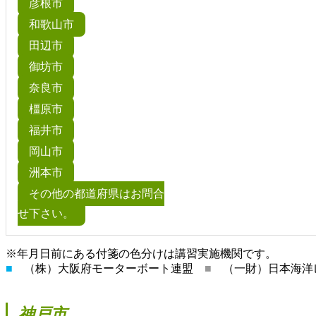
彦根市
和歌山市
田辺市
御坊市
奈良市
橿原市
福井市
岡山市
洲本市
その他の都道府県はお問合
せ下さい。
※年月日前にある付箋の色分けは講習実施機関です。
■
（株）大阪府モーターボート連盟
■
（一財）日本海洋
神戸市