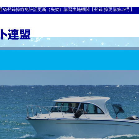
通省登録操縦免許証更新（失効）講習実施機関【登録 操更講第39号】