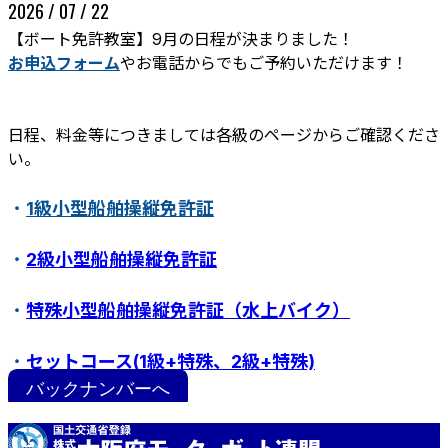
2026 / 07 / 22
【ボート免許教室】9月の日程が決まりました！
お申込フォーム
やお電話からでもご予約いただけます！
日程、料金等につきましては各級のページからご確認くださ
い。
・
1級小型船舶操縦免許証
ボート免許教室
更新･失効手続き
紛失･訂正手続き
・
2級小型船舶操縦免許証
特定操縦免許
小型船舶操縦免許証について
・
特殊小型船舶操縦免許証（水上バイク）
・
セットコース(1級+特殊、2級+特殊)
バックナンバーへ
・
ステップアップ