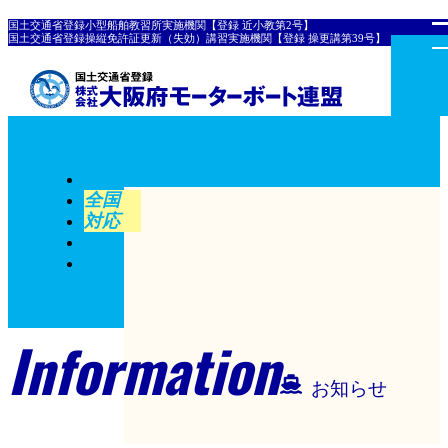
国土交通省登録小型船舶教習所実施機関【登録 近小教第2号】
国土交通省登録操縦免許証更新（失効）講習実施機関【登録 操更講第39号】
全国
対応
Information
お知らせ