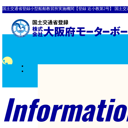
国土交通省登録小型船舶教習所実施機関【登録 近小教第2号】
国土交
全国
phone
対応
0120-10-8907
フリーダイヤル
Informatio