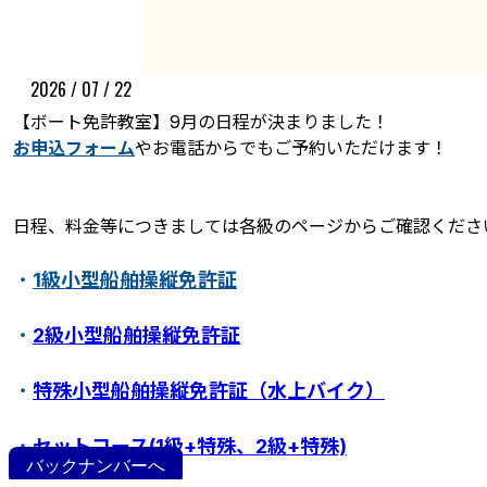
2026 / 07 / 22
【ボート免許教室】9月の日程が決まりました！
お申込フォーム
やお電話からでもご予約いただけます！
日程、料金等につきましては各級のページからご確認くださ
ボート免許教室
更新･失効手続き
紛失･訂正手続き
・
1級小型船舶操縦免許証
特定操縦免許
小型船舶操縦免許証について
・
2級小型船舶操縦免許証
・
特殊小型船舶操縦免許証（水上バイク）
・
セットコース(1級+特殊、2級+特殊)
バックナンバーへ