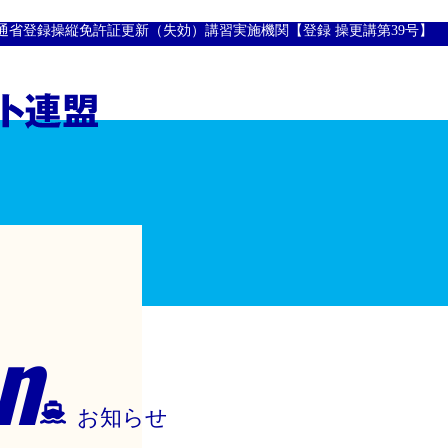
通省登録操縦免許証更新（失効）講習実施機関【登録 操更講第39号】
n
お知らせ