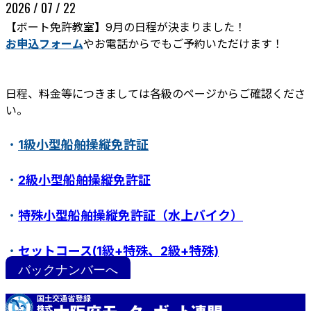
2026 / 07 / 22
【ボート免許教室】9月の日程が決まりました！
お申込フォーム
やお電話からでもご予約いただけます！
日程、料金等につきましては各級のページからご確認くださ
い。
・
1級小型船舶操縦免許証
ボート免許教室
更新･失効手続き
紛失･訂正手続き
・
2級小型船舶操縦免許証
特定操縦免許
小型船舶操縦免許証について
・
特殊小型船舶操縦免許証（水上バイク）
・
セットコース(1級+特殊、2級+特殊)
バックナンバーへ
・
ステップアップ