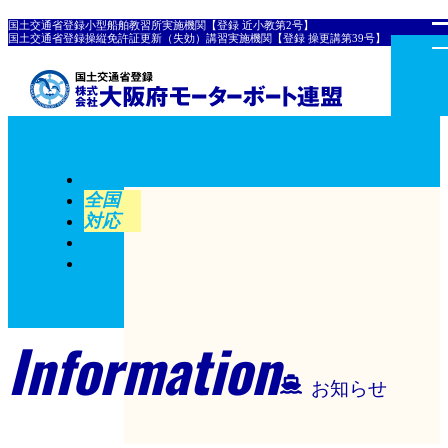
国土交通省登録小型船舶教習所実施機関【登録 近小教第2号】
国土交通省登録操縦免許証更新（失効）講習実施機関【登録 操更講第39号】
全国
対応
Information
お知らせ