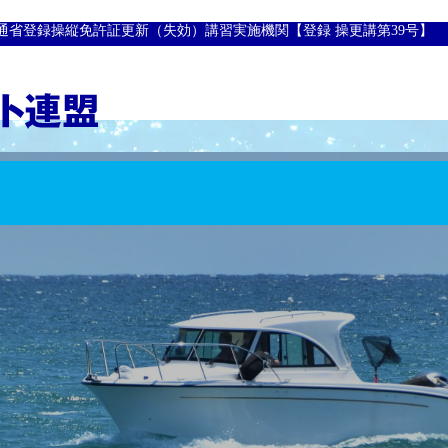
通省登録操縦免許証更新（失効）講習実施機関【登録 操更講第39号】