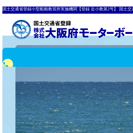
国土交通省登録小型船舶教習所実施機関【登録 近小教第2号】
国土交
phone
0120-10-8907
フリーダイヤル