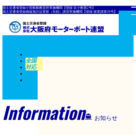
国土交通省登録小型船舶教習所実施機関【登録 近小教第2号】
国土交通省登録操縦免許証更新（失効）講習実施機関【登録 操更講第39号】
全国
対応
Information
お知らせ