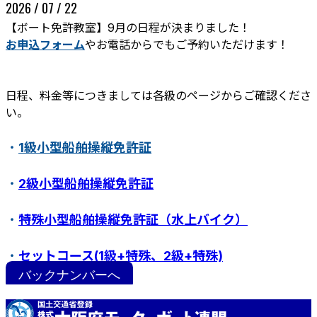
2026 / 07 / 22
【ボート免許教室】9月の日程が決まりました！
お申込フォーム
やお電話からでもご予約いただけます！
日程、料金等につきましては各級のページからご確認くださ
い。
・
1級小型船舶操縦免許証
ボート免許教室
更新･失効手続き
紛失･訂正手続き
・
2級小型船舶操縦免許証
特定操縦免許
小型船舶操縦免許証について
・
特殊小型船舶操縦免許証（水上バイク）
・
セットコース(1級+特殊、2級+特殊)
バックナンバーへ
・
ステップアップ