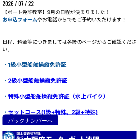
2026 / 07 / 22
【ボート免許教室】9月の日程が決まりました！
お申込フォーム
やお電話からでもご予約いただけます！
日程、料金等につきましては各級のページからご確認くださ
い。
・
1級小型船舶操縦免許証
ボート免許教室
更新･失効手続き
紛失･訂正手続き
・
2級小型船舶操縦免許証
特定操縦免許
小型船舶操縦免許証について
・
特殊小型船舶操縦免許証（水上バイク）
・
セットコース(1級+特殊、2級+特殊)
バックナンバーへ
・
ステップアップ