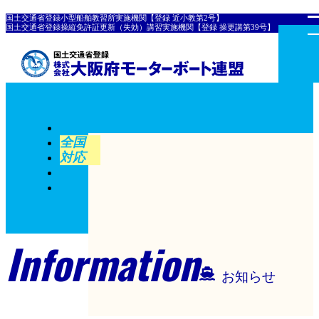
国土交通省登録小型船舶教習所実施機関【登録 近小教第2号】
国土交通省登録操縦免許証更新（失効）講習実施機関【登録 操更講第39号】
全国
対応
Information
お知らせ