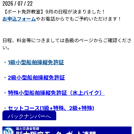
2026 / 07 / 22
【ボート免許教室】9月の日程が決まりました！
お申込フォーム
やお電話からでもご予約いただけます！
日程、料金等につきましては各級のページからご確認くださ
い。
・
1級小型船舶操縦免許証
ボート免許教室
更新･失効手続き
紛失･訂正手続き
・
2級小型船舶操縦免許証
特定操縦免許
小型船舶操縦免許証について
・
特殊小型船舶操縦免許証（水上バイク）
・
セットコース(1級+特殊、2級+特殊)
バックナンバーへ
・
ステップアップ