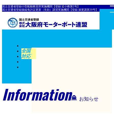
国土交通省登録小型船舶教習所実施機関【登録 近小教第2号】
国土交通省登録操縦免許証更新（失効）講習実施機関【登録 操更講第39号】
全国
対応
Information
お知らせ