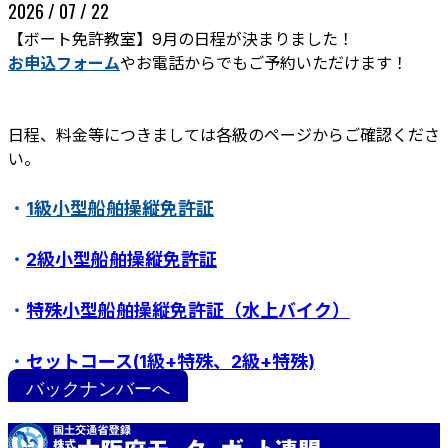
2026 / 07 / 22
【ボート免許教室】9月の日程が決まりました！
お申込フォーム
やお電話からでもご予約いただけます！
日程、料金等につきましては各級のページからご確認くださ
い。
・
1級小型船舶操縦免許証
ボート免許教室
更新･失効手続き
紛失･訂正手続き
・
2級小型船舶操縦免許証
特定操縦免許
小型船舶操縦免許証について
・
特殊小型船舶操縦免許証（水上バイク）
・
セットコース(1級+特殊、2級+特殊)
バックナンバーへ
・
ステップアップ