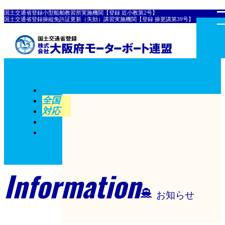
国土交通省登録小型船舶教習所実施機関【登録 近小教第2号】
国土交通省登録操縦免許証更新（失効）講習実施機関【登録 操更講第39号】
全国
対応
Information
お知らせ