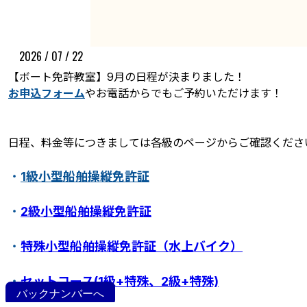
2026 / 07 / 22
【ボート免許教室】9月の日程が決まりました！
お申込フォーム
やお電話からでもご予約いただけます！
日程、料金等につきましては各級のページからご確認くださ
ボート免許教室
更新･失効手続き
紛失･訂正手続き
・
1級小型船舶操縦免許証
特定操縦免許
小型船舶操縦免許証について
・
2級小型船舶操縦免許証
・
特殊小型船舶操縦免許証（水上バイク）
・
セットコース(1級+特殊、2級+特殊)
バックナンバーへ