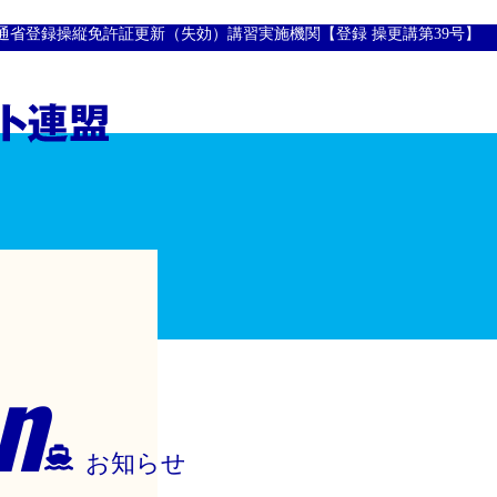
通省登録操縦免許証更新（失効）講習実施機関【登録 操更講第39号】
n
お知らせ