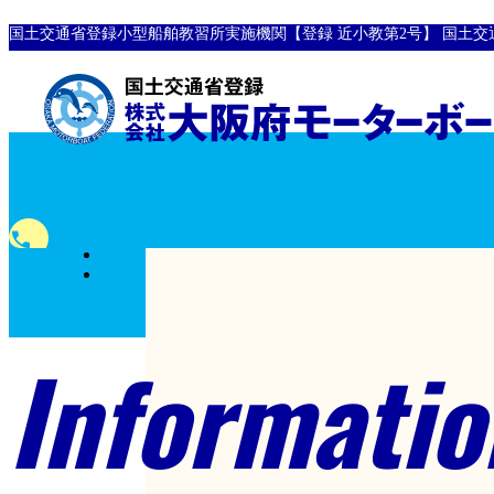
国土交通省登録小型船舶教習所実施機関【登録 近小教第2号】
国土交
全国
phone
対応
0120-10-8907
フリーダイヤル
Informatio