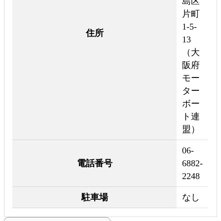
島区
片町
1-5-
住所
13
（大
阪府
モー
ター
ボー
ト連
盟）
06-
電話番号
6882-
2248
駐車場
なし