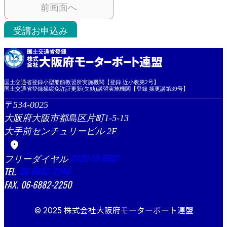
前画面へ
受講お申込み
国土交通省登録小型船舶教習所実施機関【登録 近小教第2号】
国土交通省登録操縦免許証更新(失効)講習実施機関【登録 操更講第39号】
534-0025
大阪府大阪市都島区片町1-5-13
大手前センチュリービル 2F
location_on
0120-10-8907
06-6882-2248
06-6882-2250
© 2025 株式会社大阪府モーターボート連盟