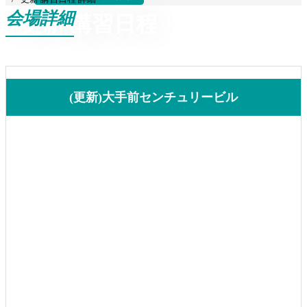
会場詳細
更新 講習日程
(更新)大手前センチュリービル