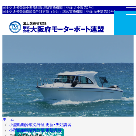
国土交通省登録小型船舶教習所実施機関【登録 近小教第2号】
国土交通省登録操縦免許証更新（失効）講習実施機関【登録 操更講第39号】
ホーム
小型船舶操縦免許証 更新･失効講習
小型船舶操縦免許証 更新講習
小型船舶操縦免許証
更新 講習日程 詳細