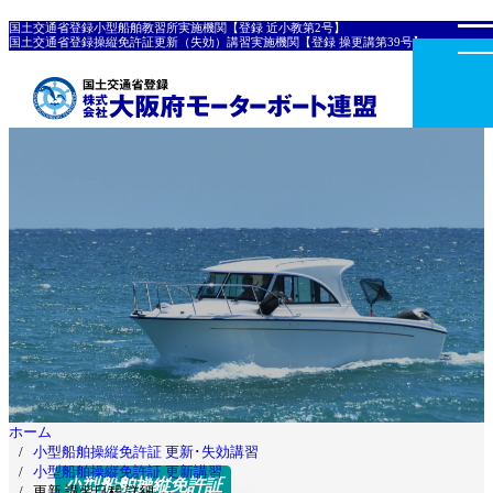
国土交通省登録小型船舶教習所実施機関【登録 近小教第2号】
国土交通省登録操縦免許証更新（失効）講習実施機関【登録 操更講第39号】
ホーム
小型船舶操縦免許証 更新･失効講習
小型船舶操縦免許証 更新講習
小型船舶操縦免許証
更新 講習日程 詳細