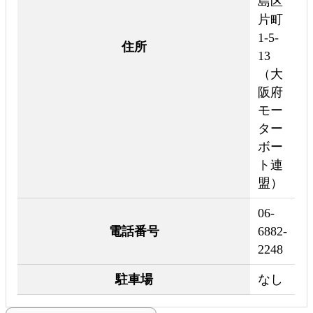
島区
片町
1-5-
住所
13
（大
阪府
モー
ター
ボー
ト連
盟）
06-
電話番号
6882-
2248
駐車場
なし