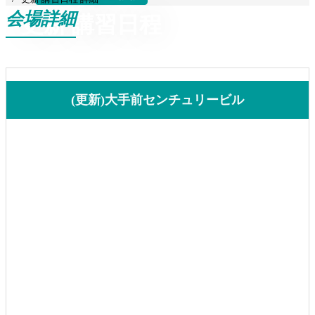
会場詳細
更新 講習日程
(更新)大手前センチュリービル