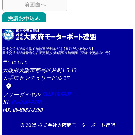
前画面へ
受講お申込み
国土交通省登録小型船舶教習所実施機関【登録 近小教第2号】
国土交通省登録操縦免許証更新(失効)講習実施機関【登録 操更講第39号】
534-0025
大阪府大阪市都島区片町1-5-13
大手前センチュリービル 2F
location_on
0120-10-8907
06-6882-2248
06-6882-2250
© 2025 株式会社大阪府モーターボート連盟