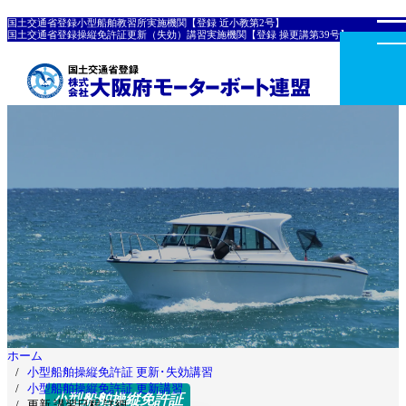
国土交通省登録小型船舶教習所実施機関【登録 近小教第2号】
国土交通省登録操縦免許証更新（失効）講習実施機関【登録 操更講第39号】
ホーム
小型船舶操縦免許証 更新･失効講習
小型船舶操縦免許証 更新講習
小型船舶操縦免許証
更新 講習日程 詳細