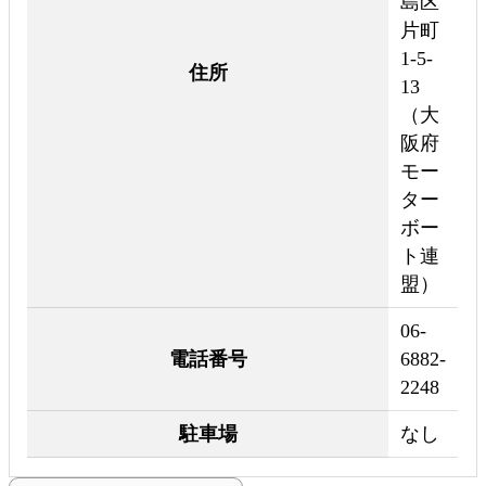
島区
片町
1-5-
住所
13
（大
阪府
モー
ター
ボー
ト連
盟）
06-
電話番号
6882-
2248
駐車場
なし