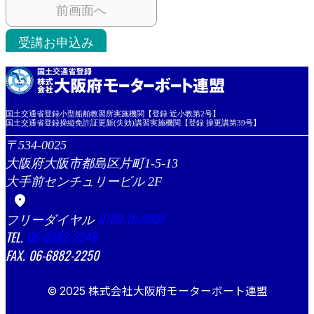
前画面へ
受講お申込み
国土交通省登録小型船舶教習所実施機関【登録 近小教第2号】
国土交通省登録操縦免許証更新(失効)講習実施機関【登録 操更講第39号】
534-0025
大阪府大阪市都島区片町1-5-13
大手前センチュリービル 2F
location_on
0120-10-8907
06-6882-2248
06-6882-2250
© 2025 株式会社大阪府モーターボート連盟