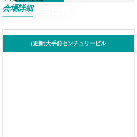
会場詳細
更新 講習日程
(更新)大手前センチュリービル