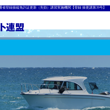
通省登録操縦免許証更新（失効）講習実施機関【登録 操更講第39号】