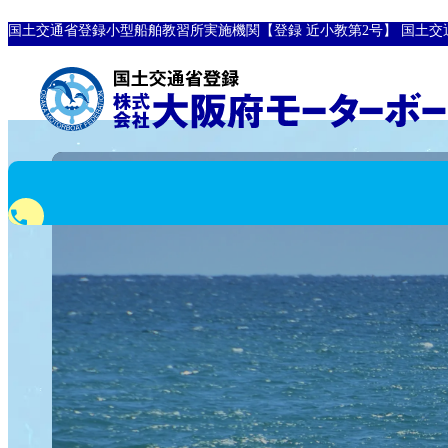
国土交通省登録小型船舶教習所実施機関【登録 近小教第2号】
国土交
phone
0120-10-8907
フリーダイヤル