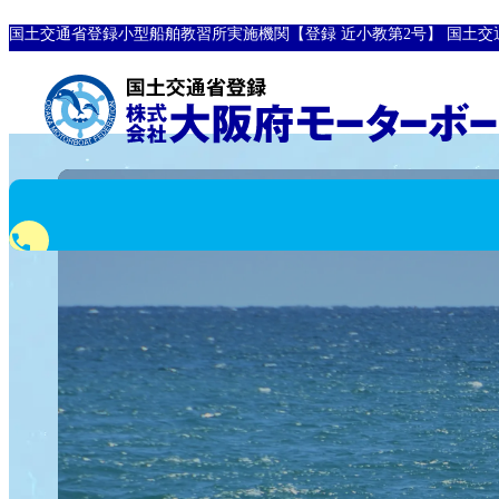
国土交通省登録小型船舶教習所実施機関【登録 近小教第2号】
国土交
phone
0120-10-8907
フリーダイヤル