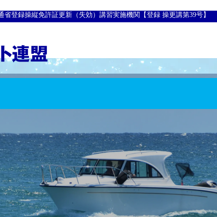
通省登録操縦免許証更新（失効）講習実施機関【登録 操更講第39号】