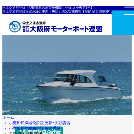
国土交通省登録小型船舶教習所実施機関【登録 近小教第2号】
国土交通省登録操縦免許証更新（失効）講習実施機関【登録 操更講第39号】
ホーム
小型船舶操縦免許証 更新･失効講習
小型船舶操縦免許証 更新講習
小型船舶操縦免許証
更新 講習日程 詳細