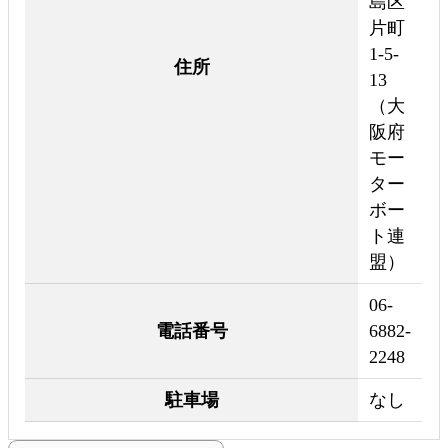
島区
片町
1-5-
住所
13
（大
阪府
モー
ター
ボー
ト連
盟）
06-
電話番号
6882-
2248
駐車場
なし