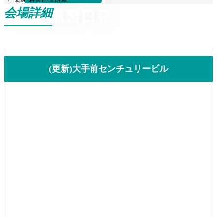
会場詳細
更新 講習日程
(更新)大手前センチュリービル