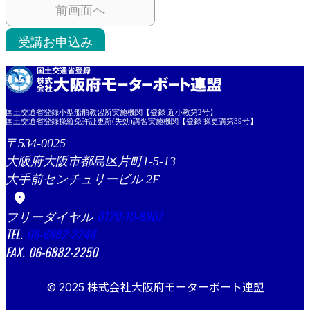
前画面へ
受講お申込み
国土交通省登録小型船舶教習所実施機関【登録 近小教第2号】
国土交通省登録操縦免許証更新(失効)講習実施機関【登録 操更講第39号】
534-0025
大阪府大阪市都島区片町1-5-13
大手前センチュリービル 2F
location_on
0120-10-8907
06-6882-2248
06-6882-2250
© 2025 株式会社大阪府モーターボート連盟