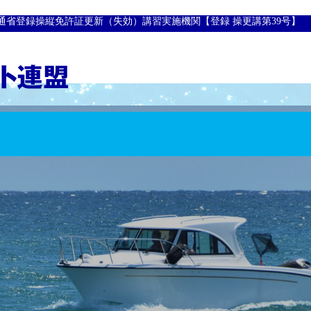
通省登録操縦免許証更新（失効）講習実施機関【登録 操更講第39号】