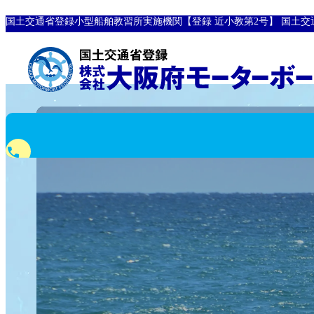
国土交通省登録小型船舶教習所実施機関【登録 近小教第2号】
国土交
phone
0120-10-8907
フリーダイヤル