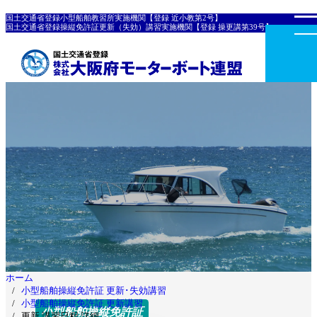
国土交通省登録小型船舶教習所実施機関【登録 近小教第2号】
国土交通省登録操縦免許証更新（失効）講習実施機関【登録 操更講第39号】
ホーム
小型船舶操縦免許証 更新･失効講習
小型船舶操縦免許証 更新講習
小型船舶操縦免許証
更新 講習日程 詳細