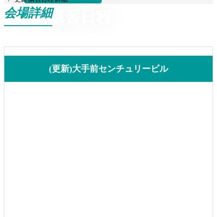
会場詳細
更新 講習日程
(更新)大手前センチュリービル