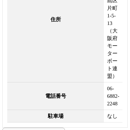
島区
片町
1-5-
住所
13
（大
阪府
モー
ター
ボー
ト連
盟）
06-
電話番号
6882-
2248
駐車場
なし