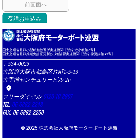
前画面へ
受講お申込み
国土交通省登録小型船舶教習所実施機関【登録 近小教第2号】
国土交通省登録操縦免許証更新(失効)講習実施機関【登録 操更講第39号】
534-0025
大阪府大阪市都島区片町1-5-13
大手前センチュリービル 2F
location_on
0120-10-8907
06-6882-2248
06-6882-2250
© 2025 株式会社大阪府モーターボート連盟