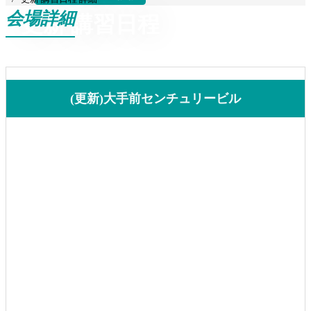
会場詳細
更新 講習日程
(更新)大手前センチュリービル