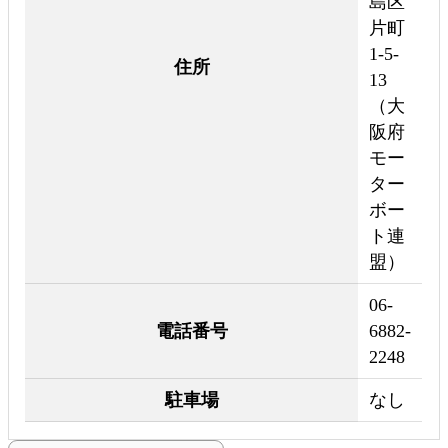
島区
片町
1-5-
住所
13
（大
阪府
モー
ター
ボー
ト連
盟）
06-
電話番号
6882-
2248
駐車場
なし