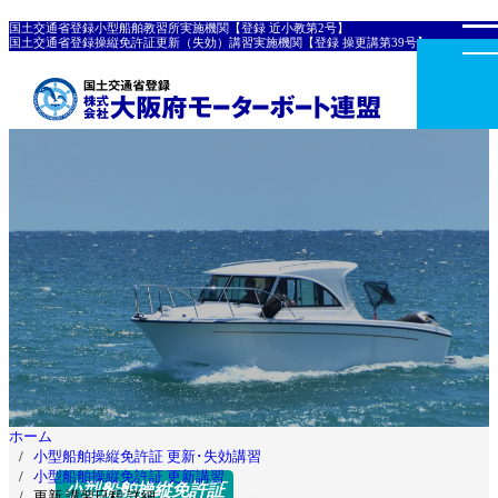
国土交通省登録小型船舶教習所実施機関【登録 近小教第2号】
国土交通省登録操縦免許証更新（失効）講習実施機関【登録 操更講第39号】
ホーム
小型船舶操縦免許証 更新･失効講習
小型船舶操縦免許証 更新講習
小型船舶操縦免許証
更新 講習日程 詳細