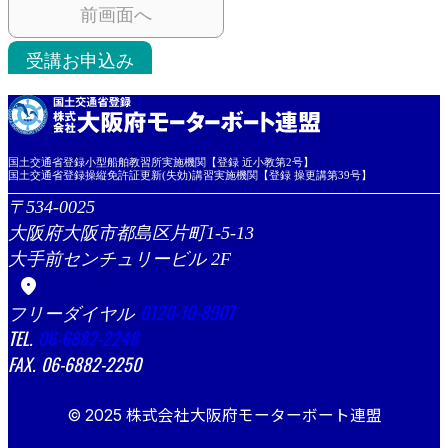
前画面へ
受講お申込み
国土交通省登録小型船舶教習所実施機関【登録 近小教第2号】
国土交通省登録操縦免許証更新(失効)講習実施機関【登録 操更講第39号】
534-0025
大阪府大阪市都島区片町1-5-13
大手前センチュリービル 2F
location_on
0120-10-8907
06-6882-2248
06-6882-2250
© 2025 株式会社大阪府モーターボート連盟