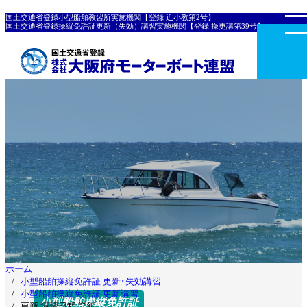
国土交通省登録小型船舶教習所実施機関【登録 近小教第2号】
国土交通省登録操縦免許証更新（失効）講習実施機関【登録 操更講第39号】
ホーム
小型船舶操縦免許証 更新･失効講習
小型船舶操縦免許証 更新講習
小型船舶操縦免許証
更新 講習日程 詳細