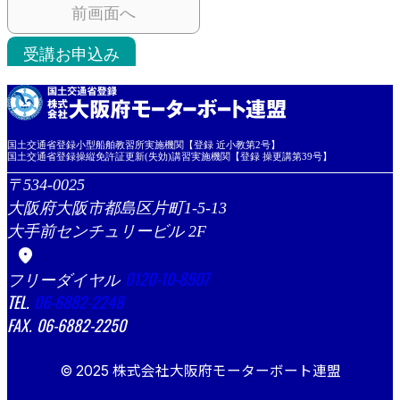
前画面へ
受講お申込み
国土交通省登録小型船舶教習所実施機関【登録 近小教第2号】
国土交通省登録操縦免許証更新(失効)講習実施機関【登録 操更講第39号】
534-0025
大阪府大阪市都島区片町1-5-13
大手前センチュリービル 2F
location_on
0120-10-8907
06-6882-2248
06-6882-2250
© 2025 株式会社大阪府モーターボート連盟