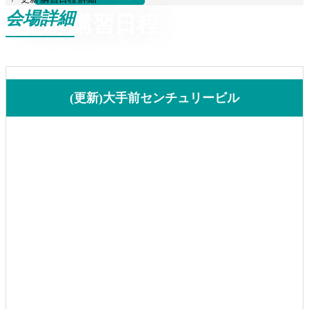
会場詳細
更新 講習日程
(更新)大手前センチュリービル