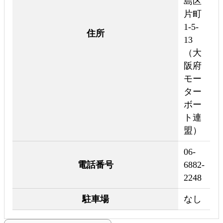
島区
片町
1-5-
住所
13
（大
阪府
モー
ター
ボー
ト連
盟）
06-
電話番号
6882-
2248
駐車場
なし