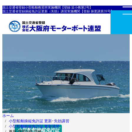
国土交通省登録小型船舶教習所実施機関【登録 近小教第2号】
国土交通省登録操縦免許証更新（失効）講習実施機関【登録 操更講第39号】
ホーム
小型船舶操縦免許証 更新･失効講習
小型船舶操縦免許証 更新講習
小型船舶操縦免許証
更新 講習日程 詳細