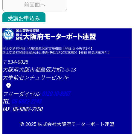
前画面へ
受講お申込み
国土交通省登録小型船舶教習所実施機関【登録 近小教第2号】
国土交通省登録操縦免許証更新(失効)講習実施機関【登録 操更講第39号】
534-0025
大阪府大阪市都島区片町1-5-13
大手前センチュリービル 2F
location_on
0120-10-8907
06-6882-2248
06-6882-2250
© 2025 株式会社大阪府モーターボート連盟