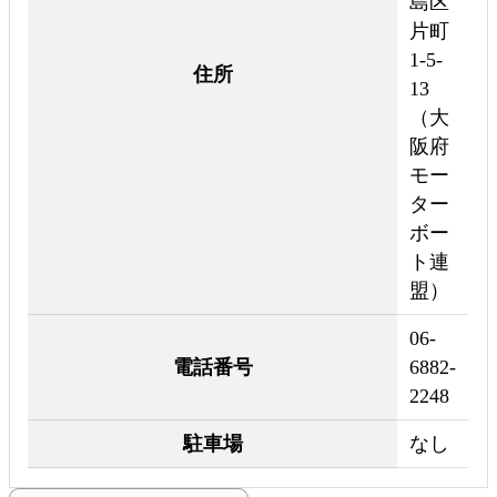
島区
片町
1-5-
住所
13
（大
阪府
モー
ター
ボー
ト連
盟）
06-
電話番号
6882-
2248
駐車場
なし