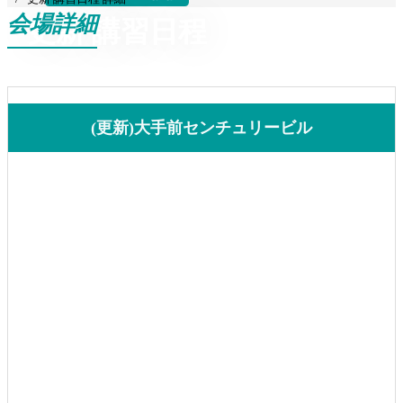
会場詳細
更新 講習日程
(更新)大手前センチュリービル