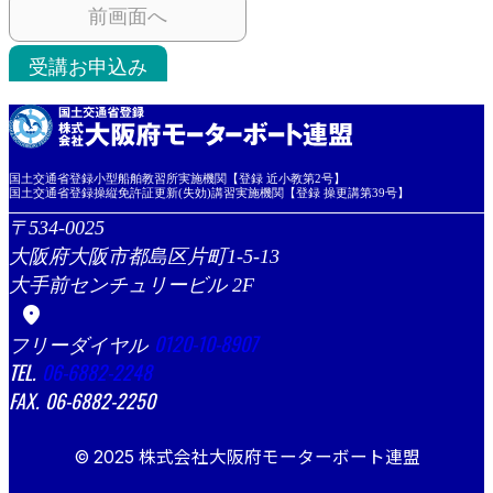
前画面へ
受講お申込み
国土交通省登録小型船舶教習所実施機関【登録 近小教第2号】
国土交通省登録操縦免許証更新(失効)講習実施機関【登録 操更講第39号】
534-0025
大阪府大阪市都島区片町1-5-13
大手前センチュリービル 2F
location_on
0120-10-8907
06-6882-2248
06-6882-2250
© 2025 株式会社大阪府モーターボート連盟