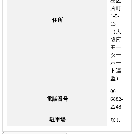
島区
片町
1-5-
住所
13
（大
阪府
モー
ター
ボー
ト連
盟）
06-
電話番号
6882-
2248
駐車場
なし