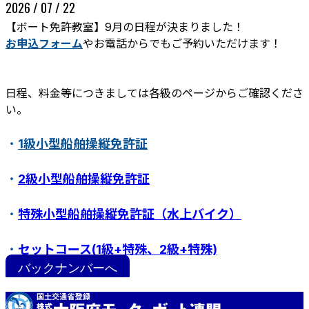
2026 / 07 / 22
【ボート免許教室】9月の日程が決まりました！
お申込フォーム
やお電話からでもご予約いただけます！
日程、料金等につきましては各級のページからご確認くださ
い。
・
1級小型船舶操縦免許証
ボート免許教室
更新･失効手続き
紛失･訂正手続き
・
2級小型船舶操縦免許証
特定操縦免許
小型船舶操縦免許証について
・
特殊小型船舶操縦免許証（水上バイク）
・
セットコース(1級+特殊、2級+特殊)
バックナンバーへ
・
ステップアップ