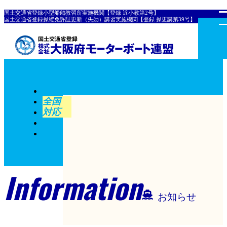
国土交通省登録小型船舶教習所実施機関【登録 近小教第2号】
国土交通省登録操縦免許証更新（失効）講習実施機関【登録 操更講第39号】
全国
対応
Information
お知らせ