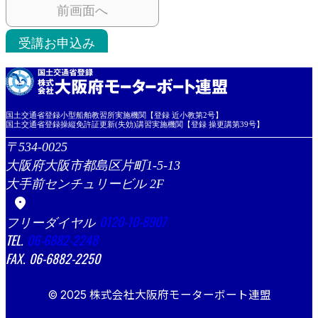
前画面へ
受講お申込み
国土交通省登録小型船舶教習所実施機関【登録 近小教第2号】
国土交通省登録操縦免許証更新(失効)講習実施機関【登録 操更講第39号】
534-0025
大阪府大阪市都島区片町1-5-13
大手前センチュリービル 2F
location_on
0120-10-8907
06-6882-2248
06-6882-2250
© 2025 株式会社大阪府モーターボート連盟