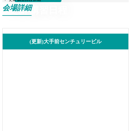
会場詳細
更新 講習日程
(更新)大手前センチュリービル