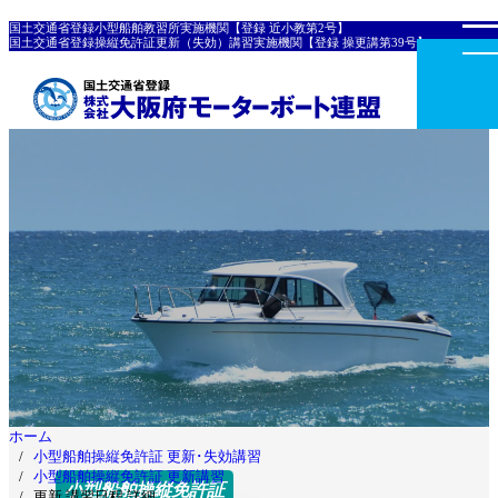
国土交通省登録小型船舶教習所実施機関【登録 近小教第2号】
国土交通省登録操縦免許証更新（失効）講習実施機関【登録 操更講第39号】
ホーム
小型船舶操縦免許証 更新･失効講習
小型船舶操縦免許証 更新講習
小型船舶操縦免許証
更新 講習日程 詳細