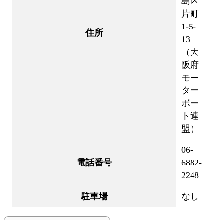
島区
片町
1-5-
住所
13
（大
阪府
モー
ター
ボー
ト連
盟）
06-
電話番号
6882-
2248
駐車場
なし