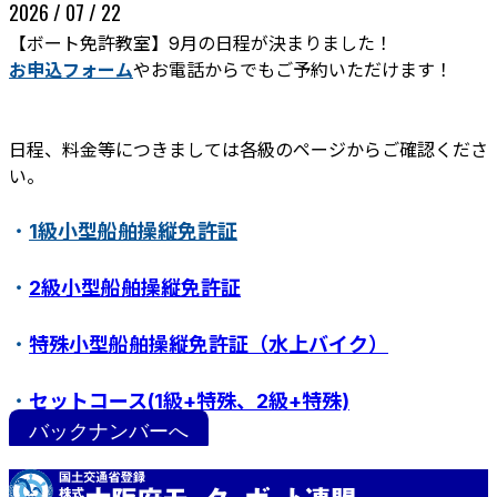
2026 / 07 / 22
【ボート免許教室】9月の日程が決まりました！
お申込フォーム
やお電話からでもご予約いただけます！
日程、料金等につきましては各級のページからご確認くださ
い。
・
1級小型船舶操縦免許証
ボート免許教室
更新･失効手続き
紛失･訂正手続き
・
2級小型船舶操縦免許証
特定操縦免許
小型船舶操縦免許証について
・
特殊小型船舶操縦免許証（水上バイク）
・
セットコース(1級+特殊、2級+特殊)
バックナンバーへ
・
ステップアップ