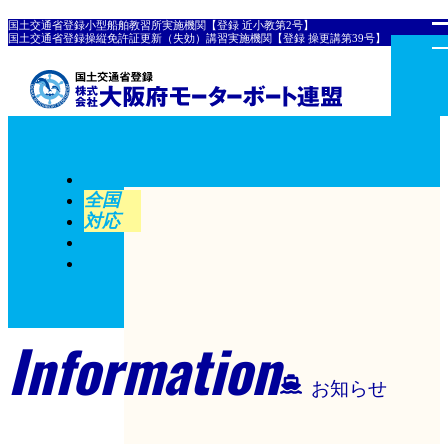
国土交通省登録小型船舶教習所実施機関【登録 近小教第2号】
国土交通省登録操縦免許証更新（失効）講習実施機関【登録 操更講第39号】
全国
対応
Information
お知らせ