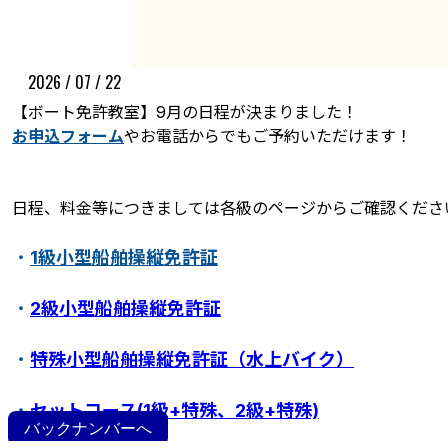
2026 / 07 / 22
【ボート免許教室】9月の日程が決まりました！
お申込フォーム
やお電話からでもご予約いただけます！
日程、料金等につきましては各級のページからご確認くださ
ボート免許教室
更新･失効手続き
紛失･訂正手続き
・
1級小型船舶操縦免許証
特定操縦免許
小型船舶操縦免許証について
・
2級小型船舶操縦免許証
・
特殊小型船舶操縦免許証（水上バイク）
・
セットコース(1級+特殊、2級+特殊)
バックナンバーへ