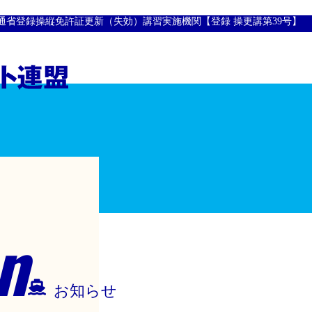
通省登録操縦免許証更新（失効）講習実施機関【登録 操更講第39号】
n
お知らせ