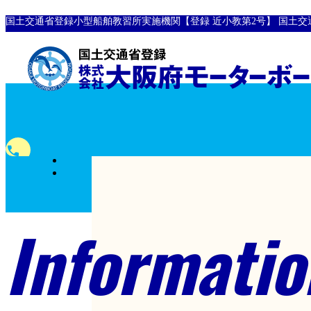
国土交通省登録小型船舶教習所実施機関【登録 近小教第2号】
国土交
全国
phone
対応
0120-10-8907
フリーダイヤル
Informatio