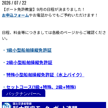
2026 / 07 / 22
【ボート免許教室】9月の日程が決まりました！
お申込フォーム
やお電話からでもご予約いただけます！
日程、料金等につきましては各級のページからご確認くださ
い。
・
1級小型船舶操縦免許証
ボート免許教室
更新･失効手続き
紛失･訂正手続き
・
2級小型船舶操縦免許証
特定操縦免許
小型船舶操縦免許証について
・
特殊小型船舶操縦免許証（水上バイク）
・
セットコース(1級+特殊、2級+特殊)
バックナンバーへ
・
ステップアップ