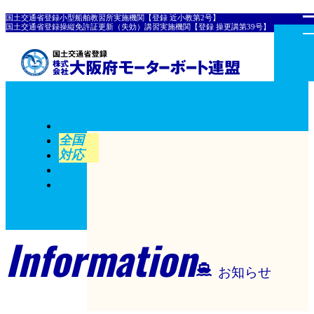
国土交通省登録小型船舶教習所実施機関【登録 近小教第2号】
国土交通省登録操縦免許証更新（失効）講習実施機関【登録 操更講第39号】
全国
対応
Information
お知らせ