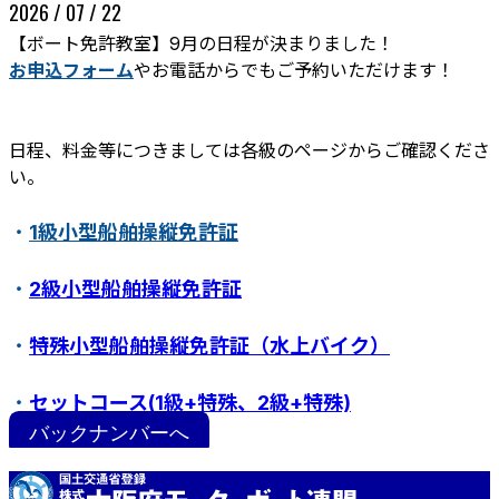
2026 / 07 / 22
【ボート免許教室】9月の日程が決まりました！
お申込フォーム
やお電話からでもご予約いただけます！
日程、料金等につきましては各級のページからご確認くださ
い。
・
1級小型船舶操縦免許証
ボート免許教室
更新･失効手続き
紛失･訂正手続き
・
2級小型船舶操縦免許証
特定操縦免許
小型船舶操縦免許証について
・
特殊小型船舶操縦免許証（水上バイク）
・
セットコース(1級+特殊、2級+特殊)
バックナンバーへ
・
ステップアップ