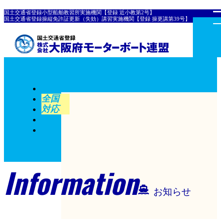
国土交通省登録小型船舶教習所実施機関【登録 近小教第2号】
国土交通省登録操縦免許証更新（失効）講習実施機関【登録 操更講第39号】
全国
対応
Information
お知らせ