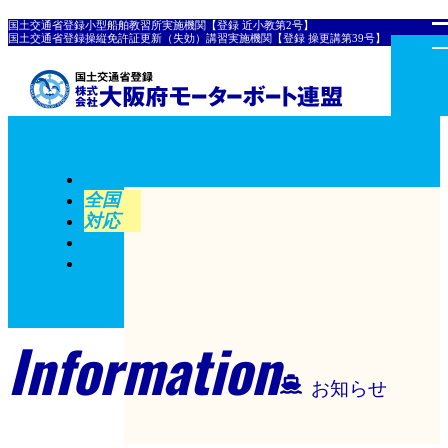
国土交通省登録小型船舶教習所実施機関【登録 近小教第2号】
国土交通省登録操縦免許証更新（失効）講習実施機関【登録 操更講第39号】
全国
対応
Information
お知らせ