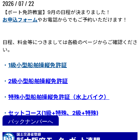
2026 / 07 / 22
【ボート免許教室】9月の日程が決まりました！
お申込フォーム
やお電話からでもご予約いただけます！
日程、料金等につきましては各級のページからご確認くださ
い。
・
1級小型船舶操縦免許証
ボート免許教室
更新･失効手続き
紛失･訂正手続き
・
2級小型船舶操縦免許証
特定操縦免許
小型船舶操縦免許証について
・
特殊小型船舶操縦免許証（水上バイク）
・
セットコース(1級+特殊、2級+特殊)
バックナンバーへ
・
ステップアップ