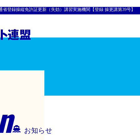
通省登録操縦免許証更新（失効）講習実施機関【登録 操更講第39号】
n
お知らせ