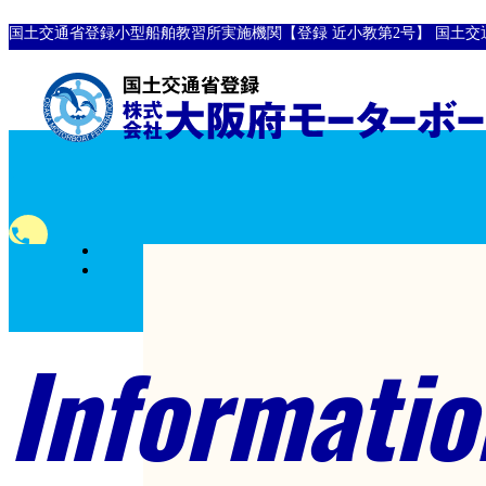
国土交通省登録小型船舶教習所実施機関【登録 近小教第2号】
国土交
全国
phone
対応
0120-10-8907
フリーダイヤル
Informatio