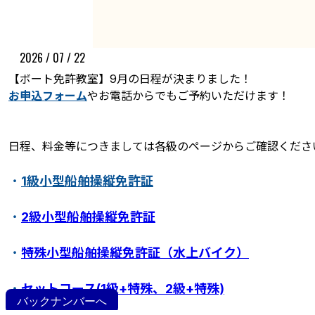
2026 / 07 / 22
【ボート免許教室】9月の日程が決まりました！
お申込フォーム
やお電話からでもご予約いただけます！
日程、料金等につきましては各級のページからご確認くださ
ボート免許教室
更新･失効手続き
紛失･訂正手続き
・
1級小型船舶操縦免許証
特定操縦免許
小型船舶操縦免許証について
・
2級小型船舶操縦免許証
・
特殊小型船舶操縦免許証（水上バイク）
・
セットコース(1級+特殊、2級+特殊)
バックナンバーへ