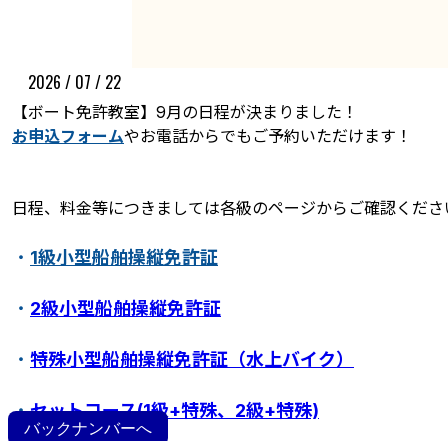
2026 / 07 / 22
【ボート免許教室】9月の日程が決まりました！
お申込フォーム
やお電話からでもご予約いただけます！
日程、料金等につきましては各級のページからご確認くださ
ボート免許教室
更新･失効手続き
紛失･訂正手続き
・
1級小型船舶操縦免許証
特定操縦免許
小型船舶操縦免許証について
・
2級小型船舶操縦免許証
・
特殊小型船舶操縦免許証（水上バイク）
・
セットコース(1級+特殊、2級+特殊)
バックナンバーへ