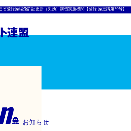
通省登録操縦免許証更新（失効）講習実施機関【登録 操更講第39号】
n
お知らせ