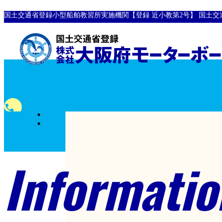
国土交通省登録小型船舶教習所実施機関【登録 近小教第2号】
国土交
全国
phone
対応
0120-10-8907
フリーダイヤル
Informatio