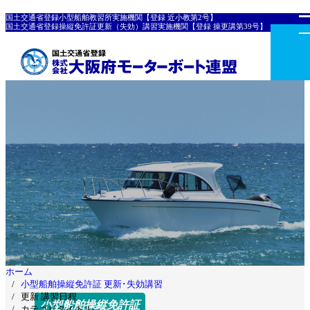
国土交通省登録小型船舶教習所実施機関【登録 近小教第2号】
国土交通省登録操縦免許証更新（失効）講習実施機関【登録 操更講第39号】
ホーム
小型船舶操縦免許証 更新･失効講習
更新 講習日程
小型船舶操縦免許証
カテゴリタイトル