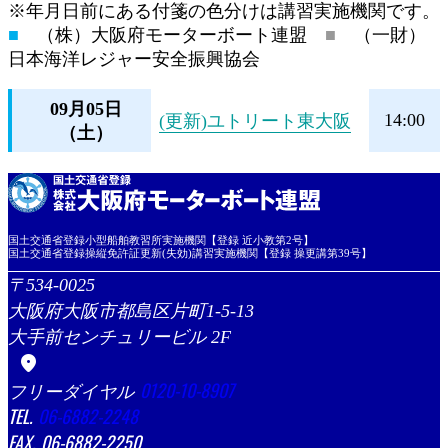
※年月日前にある付箋の色分けは講習実施機関です。
■
（株）大阪府モーターボート連盟
■
（一財）
日本海洋レジャー安全振興協会
09月05日
14:00
(更新)ユトリート東大阪
（土）
国土交通省登録小型船舶教習所実施機関【登録 近小教第2号】
国土交通省登録操縦免許証更新(失効)講習実施機関【登録 操更講第39号】
534-0025
大阪府大阪市都島区片町1-5-13
大手前センチュリービル 2F
location_on
0120-10-8907
06-6882-2248
06-6882-2250