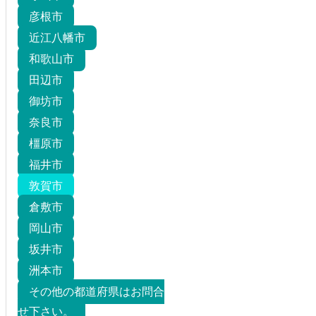
彦根市
近江八幡市
和歌山市
田辺市
御坊市
奈良市
橿原市
福井市
敦賀市
倉敷市
岡山市
坂井市
洲本市
その他の都道府県はお問合
せ下さい。