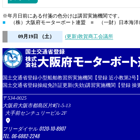
※年月日前にある付箋の色分けは講習実施機関です。
■
（株）大阪府モーターボート連盟
■
（一財）日本海洋
09月19日
（土）
(更新)敦賀商工会議所
国土交通省登録小型船舶教習所実施機関【登録 近小教第2号
国土交通省登録操縦免許証更新(失効)講習実施機関【登録 操更
534-0025
大阪府大阪市都島区片町1-5-13
大手前センチュリービル 2F
location_on
0120-10-8907
06-6882-2248