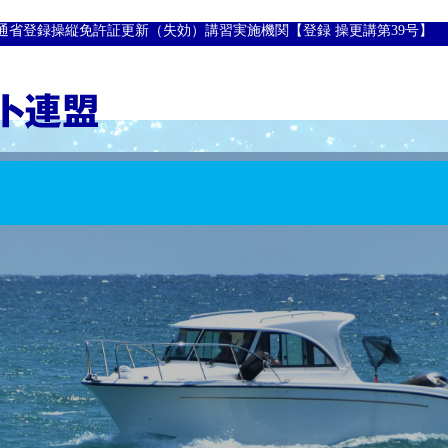
通省登録操縦免許証更新（失効）講習実施機関【登録 操更講第39号】