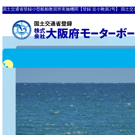
国土交通省登録小型船舶教習所実施機関【登録 近小教第2号】
国土交
phone
0120-10-8907
フリーダイヤル