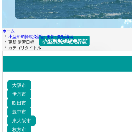
ホーム
小型船舶操縦免許証 更新･失効講習
小型船舶操縦免許証
更新 講習日程
カテゴリタイトル
更新 講習日程
大阪市
伊丹市
吹田市
豊中市
東大阪市
枚方市