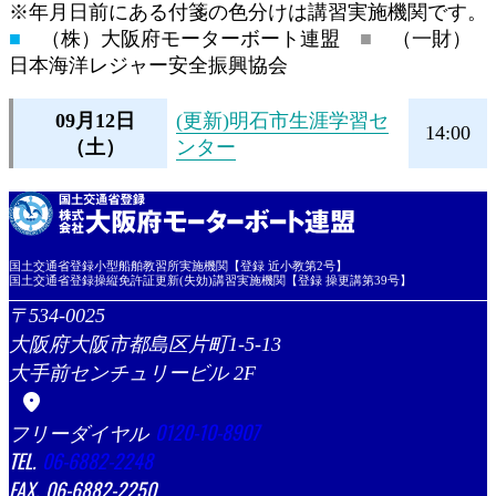
※年月日前にある付箋の色分けは講習実施機関です。
■
（株）大阪府モーターボート連盟
■
（一財）
日本海洋レジャー安全振興協会
09月12日
(更新)明石市生涯学習セ
14:00
（土）
ンター
国土交通省登録小型船舶教習所実施機関【登録 近小教第2号】
国土交通省登録操縦免許証更新(失効)講習実施機関【登録 操更講第39号】
534-0025
大阪府大阪市都島区片町1-5-13
大手前センチュリービル 2F
location_on
0120-10-8907
06-6882-2248
06-6882-2250