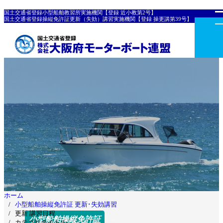
国土交通省登録小型船舶教習所実施機関【登録 近小教第2号】
国土交通省登録操縦免許証更新（失効）講習実施機関【登録 操更講第39号】
ホーム
小型船舶操縦免許証 更新･失効講習
更新 講習日程
小型船舶操縦免許証
カテゴリタイトル